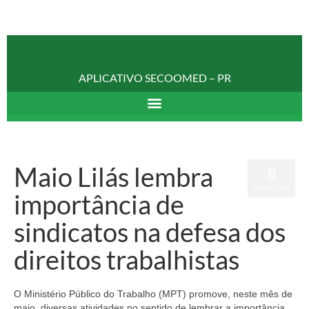
APLICATIVO SECOOMED – PR
Maio Lilás lembra
8
MAIO 2018
importância de
sindicatos na defesa dos
direitos trabalhistas
O Ministério Público do Trabalho (MPT) promove, neste mês de
maio, diversas atividades no sentido de lembrar a importância