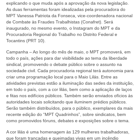
explicando o que muda após a aprovação da nova legislação.
As duas ferramentas foram idealizadas pela procuradora do
MPT Vanessa Patriota da Fonseca, vice-coordenadora nacional
de Combate às Fraudes Trabalhistas (Conafret). Será
inaugurado, no mesmo evento, o Instagram do MPT e da
Procuradoria Regional do Trabalho no Distrito Federal e
Tocantins (PRT 10).
Campanha – Ao longo do mês de maio, o MPT promoverá, em
todo o país, ações para dar visibilidade ao tema da liberdade
sindical, promovendo o debate público sobre o assunto na
sociedade civil. Cada procuradoria regional terá autonomia para
criar uma programação local para o Maio Lilás. Entre as
atividades previstas estão a iluminação das sedes da instituição,
em todo o país, com a cor lilás, bem como a aplicação de laços
e fitas nos edifícios públicos. Também serão enviados ofícios às
autoridades locais solicitando que iluminem prédios públicos.
Serão também distribuídos, para o público, exemplares da mais
recente edição do “MPT Quadrinhos”, sobre sindicatos, bem
como promovidos fóruns, debates e exposições sobre o tema.
A cor lilás é uma homenagem às 129 mulheres trabalhadoras,
que foram trancadas e queimadas vivas em um incêndio