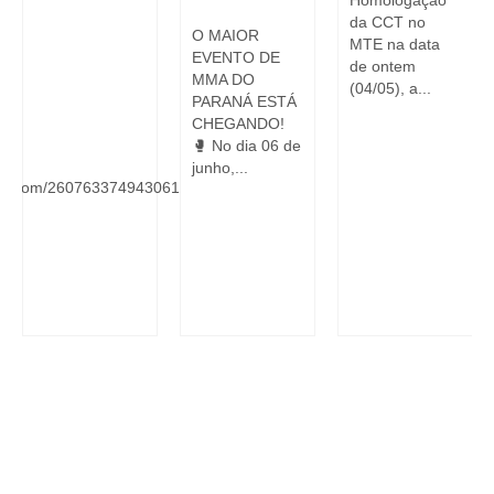
O
da CCT no
O MAIOR
MTE na data
EVENTO DE
de ontem
MMA DO
(04/05), a...
PARANÁ ESTÁ
CHEGANDO!
OS
🥊 No dia 06 de
junho,...
form.com/260763374943061