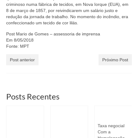
criminoso numa fábrica de tecidos, em Nova Iorque (EUA), em
8 de março de 1857, por reivindicarem um salário justo e
redução da jornada de trabalho. No momento do incêndio, era
confeccionado um tecido de cor lilás.
Post Mario de Gomes – assessoria de imprensa
Em 8/05/2018
Fonte: MPT
Post anterior
Próximo Post
Posts Recentes
Resultado dos
Sorteio
Taxa Negocial
Sorteados
Ingressos Liga
Taxa negocial
Liga Monstro
Monstro
Com a
Combate
Combate
Homologação