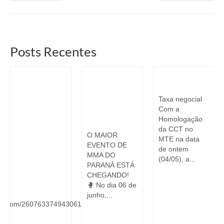
Posts Recentes
Resultado dos
Sorteio
Taxa Negocial
Sorteados
Ingressos Liga
Taxa negocial
Liga Monstro
Monstro
Com a
Combate
Combate
Homologação
O
da CCT no
O MAIOR
MTE na data
EVENTO DE
de ontem
MMA DO
(04/05), a...
PARANÁ ESTÁ
CHEGANDO!
OS
🥊 No dia 06 de
junho,...
form.com/260763374943061