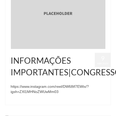
9
INFORMAÇÕES
ABR 2026
IMPORTANTES|CONGRES
https://www.instagram.com/reel/DW68tf7EWtx/?
igsh=ZXl1MHNoZWUwMm03