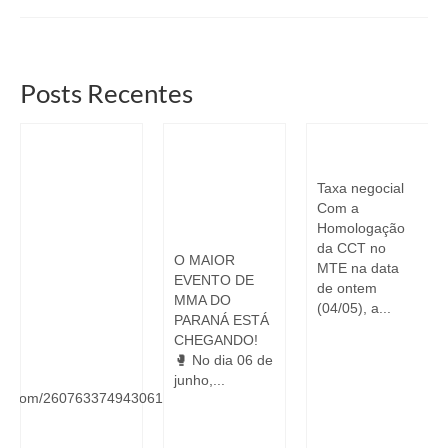
Posts Recentes
Resultado dos
Sorteio
Taxa Negocial
Sorteados
Ingressos Liga
Taxa negocial
Liga Monstro
Monstro
Com a
Combate
Combate
Homologação
O
da CCT no
O MAIOR
MTE na data
EVENTO DE
de ontem
MMA DO
(04/05), a...
PARANÁ ESTÁ
CHEGANDO!
OS
🥊 No dia 06 de
junho,...
form.com/260763374943061