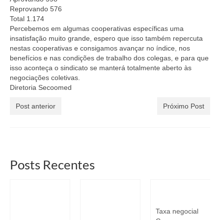
Reprovando 576
Total 1.174
Percebemos em algumas cooperativas específicas uma
insatisfação muito grande, espero que isso também repercuta
nestas cooperativas e consigamos avançar no índice, nos
benefícios e nas condições de trabalho dos colegas, e para que
isso aconteça o sindicato se manterá totalmente aberto às
negociações coletivas.
Diretoria Secoomed
Post anterior
Próximo Post
Posts Recentes
Resultado dos
Sorteio
Taxa Negocial
Sorteados
Ingressos Liga
Taxa negocial
Liga Monstro
Monstro