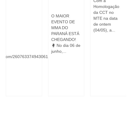
Com a
Combate
Combate
Homologação
O
da CCT no
O MAIOR
MTE na data
EVENTO DE
de ontem
MMA DO
(04/05), a...
PARANÁ ESTÁ
CHEGANDO!
OS
🥊 No dia 06 de
junho,...
form.com/260763374943061